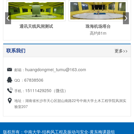
s
Next
通讯天线风洞测试
珠海机场塔台
高约81m
联系我们
更多>>
huangdongmei_tumu@163.com
邮箱：
67838506
QQ ：
15111429250（微信）
手机：
地址：湖南省长沙市天心区韶山南路22号中南大学土木工程学院风洞实
验室207
版权所有：中南大学-结构风工程及振动与安全-黄东梅课题组