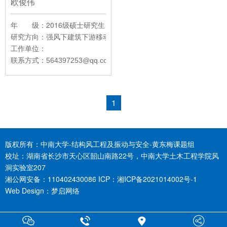
欧俊伟
年 级：2016级硕士研究生
研究方向：
强风下建筑下游移动列车气动特性及风声屏障遮挡效果数
工作单位：
联系方式：
564397253@qq.com
1
版权所有：中南大学-结构风工程及振动与安全-黄东梅课题组
校址：湖南省长沙市天心区韶山南路22号，中南大学土木工程学院风
洞实验室207
湘公网安备：110402430086 ICP：
湘ICP备2021014002号-1
Web Design：
梦启网络