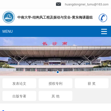
huangdongmei_tumu@163.com
中南大学-结构风工程及振动与安全-黄东梅课题组
发表论文
授权专利
获 奖
出版专著
其 他