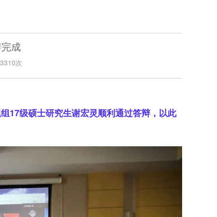
辩完成
310次
题组17级硕士研究生谢宏灵顺利通过答辩，以此