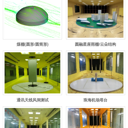
煤棚(圆形/圆筒形)
圆融星座雨棚/云朵结构
通讯天线风洞测试
珠海机场塔台