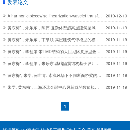
发表论文
A harmonic piecewise linearization-wavelet transforms method for identification of non-linear vibration “black box” systems: application in wind-induced vibration of a high-rise building
2019-12-10
黄东梅*，朱乐东，陈伟.复杂体型超高层建筑层风力功率谱函数研究[J].土木工程学报, 42(11), p.31-40, 2009（EI）
2019-11-19
黄东梅*，朱乐东，丁泉顺.高层建筑气弹模型的模态参数识别[J].振动工程学报, 21(3), p.291-297, 2008（EI）
2019-11-19
黄东梅*，李创第.带TMD结构的大阻尼比复振型叠加反应谱法[J]，哈尔滨工业大学学报, 41(12), p.281-285, 2009(CSCD)
2019-11-19
黄东梅*，李创第，朱乐东.基础隔震结构基于设计反应谱的地震作用取值[J]，西安建筑科技大学学报, 39(4), p.504-511, 2007（EI）
2019-11-19
黄东梅*, 朱学, 何世青. 紊流风场下不同断面桥梁的振动特征研究[R], 第十七届全国结构风工程学术会议, 2015.8, 武汉.
2019-11-19
朱学, 黄东梅*. 上海环球金融中心风荷载的数值模拟[R], 第三届全国结构风工程研究生论坛, 2015.8, 武汉.
2019-11-19
1
版权所有：中南大学-结构风工程及振动与安全-黄东梅课题组