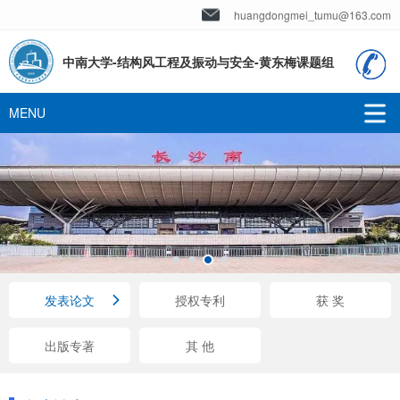
huangdongmei_tumu@163.com
中南大学-结构风工程及振动与安全-黄东梅课题组
发表论文
授权专利
获 奖
出版专著
其 他